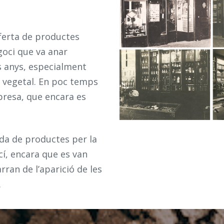
oferta de productes
egoci que va anar
 anys, especialment
t vegetal. En poc temps
mpresa, que encara es
nda de productes per la
cí, encara que es van
ran de l’aparició de les
.