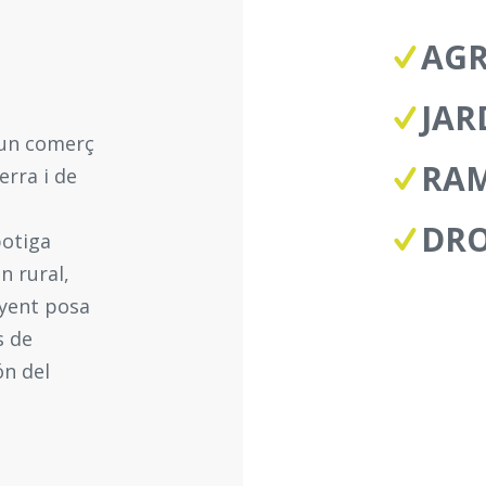
AGR
JAR
 un comerç
RA
erra i de
DR
botiga
n rural,
nyent posa
s de
ón del