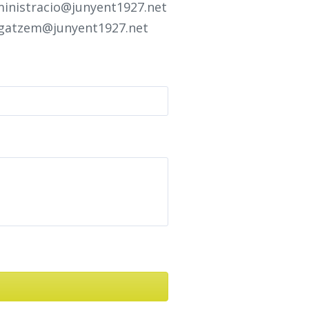
inistracio@junyent1927.net
atzem@junyent1927.net