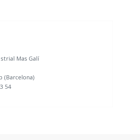
strial Mas Galí
b (Barcelona)
23 54