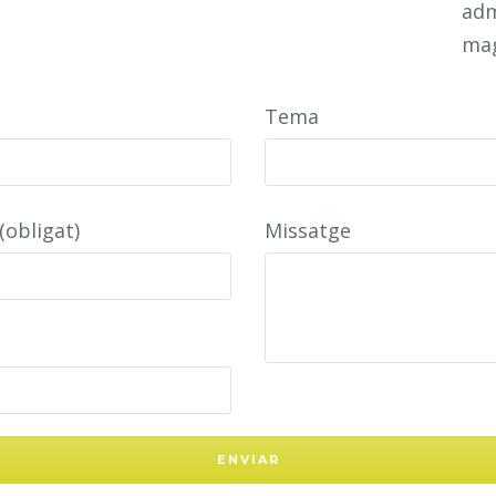
adm
mag
Tema
(obligat)
Missatge
ENVIAR