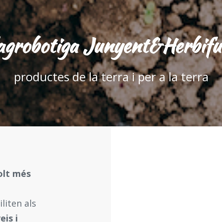
agrobotiga Junyent&Herbif
productes de la terra i per a la terra
olt més
liten als
eis i