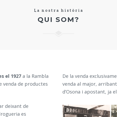
La nostra història
QUI SOM?
es el 1927
a la Rambla
De la venda exclusivament
de venda de productes
venda al major, arriban
d’Osona i apostant, ja el
ar deixant de
drogueria es